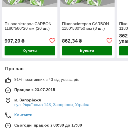
Пінополістерол CARBON
Пінополістерол CARBON
Пін
1180*580*20 мм (20 шт.)
1180*580*50 мм (8 шт.)
1180
862
907,20
862,34
₴
₴
упа
Купити
Купити
Про нас
91% позитивних з 43 відгуків за рік
Працює з 23.07.2015
м. Запоріжжя
вул. Українська 143, Запоріжжя, Україна
Контакти
Сьогодні працює з 09:30 до 17:00