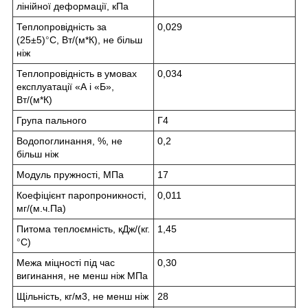
лінійної деформації, кПа
Теплопровідність за
0,029
(25±5)
°
С, Вт/(м*К), не більш
ніж
Теплопровідність в умовах
0,034
експлуатації «А і «Б»,
Вт/(м*К)
Група пального
Г4
Водопоглинання, %, не
0,2
більш ніж
Модуль пружності, МПа
17
Коефіцієнт паропроникності,
0,011
мг/(м.ч.Па)
Питома теплоємність, кДж/(кг.
1,45
°
С)
Межа міцності під час
0,30
вигинання, не менш ніж МПа
Щільність, кг/м3, не менш ніж
28