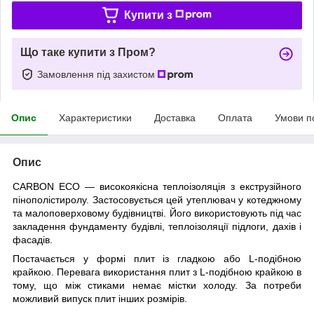
Купити з
Що таке купити з Пром?
Замовлення під захистом
Опис
Характеристики
Доставка
Оплата
Умови п
Опис
CARBON ECO — високоякісна теплоізоляція з екструзійного
пінополістиролу. Застосовується цей утеплювач у котеджному
та малоповерховому будівництві. Його використовують під час
закладення фундаменту будівлі, теплоізоляції підлоги, дахів і
фасадів.
Постачається у формі плит із гладкою або L-подібною
крайкою. Перевага використання плит з L-подібною крайкою в
тому, що між стиками немає містки холоду. За потреби
можливий випуск плит інших розмірів.