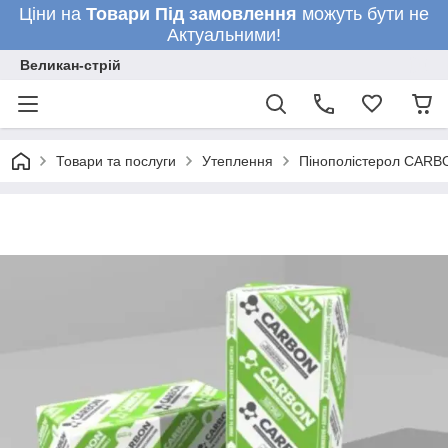
Ціни на
Товари
Під замовлення
можуть бути не
Актуальними!
Великан-стрій
Товари та послуги
Утеплення
Пінополістерол CARBO