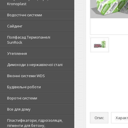
Kronoplast
Водостічні системи
Сайдинг
Поліфасад Термопанелі
SunRock
Утеплення
Димоходи з нержавіючої сталі
Віконні системи WDS
Будівельні роботи
Воротні системи
Все для дому
Опис
Харак
Пластифікатори, гідроізоляція,
пігменти для бетону,