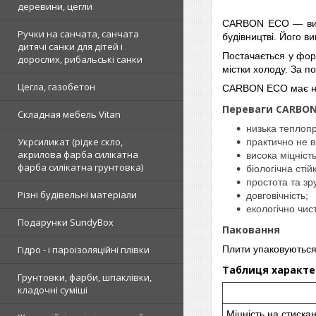
деревини, цегли
CARBON ECO — висок
Ручки на санчата, санчата
будівництві. Його ви
дитячі санки для дітей і
Постачається у фор
дорослих, рибальські санки
містки холоду. За п
Цегла, газобетон
CARBON ECO має низ
Переваги CARBON
Складная мебель Vitan
низька теплопр
Укрсиликат (рідке скло,
практично не в
акрилова фарба силікатна
висока міцніст
фарба силікатна грунтовка)
біологічна стійк
простота та зр
Різні будівельні матеріали
довговічність;
екологічно чис
Подарунки SundyBox
Паковання
Гідро - і пароізоляційні плівки
Плити упаковуються 
Таблиця характе
Грунтовки, фарби, шпаклівки,
кладочні суміші
Міцність на стиска