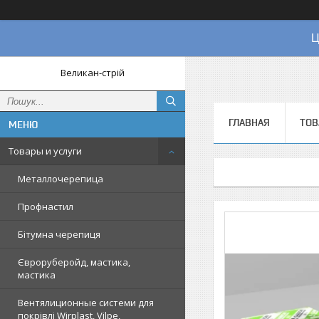
Ц
Великан-стрій
ГЛАВНАЯ
ТОВ
Товары и услуги
Металлочерепица
Профнастил
Бітумна черепиця
Євроруберойд, мастика,
мастика
Вентялиционные системи для
покрівлі Wirplast, Vilpe,