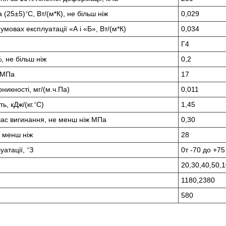
а (25±5)
С, Вт/(м*К), не більш ніж
0,029
°
умовах експлуатації «А і «Б», Вт/(м*К)
0,034
Г4
, не більш ніж
0,2
 МПа
17
никності, мг/(м.ч.Па)
0,011
ь, кДж/(кг.
С)
1,45
°
час вигинання, не менш ніж МПа
0,30
е менш ніж
28
уатації,
З
0т -70 до +75
°
20,30,40,50,
1180,2380
580