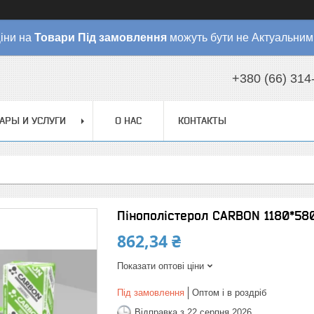
іни на
Товари
Під замовлення
можуть бути не Актуальним
+380 (66) 314
АРЫ И УСЛУГИ
О НАС
КОНТАКТЫ
Пінополістерол CARBON 1180*580
862,34 ₴
Показати оптові ціни
Під замовлення
Оптом і в роздріб
Відправка з 22 серпня 2026