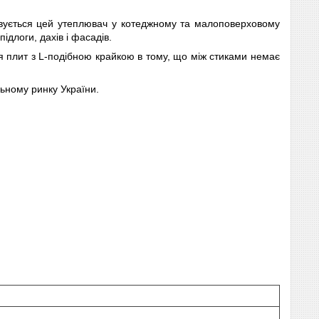
овується цей утеплювач у котеджному та малоповерховому
ідлоги, дахів і фасадів.
я плит з L-подібною крайкою в тому, що між стиками немає
ьному ринку України.