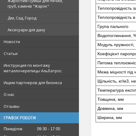
Жаростійкі суміші для печей,
груб, камінів "Жарок"
Теплопровідність з
Теплопровідність в 
Дім, Сад, Город
Група пального
Аксесуари для даху
Водопоглинання, %
Новости
Модуль пружності,
Статьи
Коефіцієнт паропро
Питома теплоємніст
Инструкция по монтажу
металлочерепицы Альбатрос
Межа міцності під 
Щільність, кг/м3, н
Ищем партнеров для бизнеса
Температура експл
О нас
Товщина, мм
Отзывы
Довжина, мм
Ширина, мм
ГРАФІК РОБОТИ
Понеділок
09:30
17:00