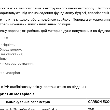
оякісна теплоізоляція з екструзійного пінополістиролу. Застос
користовують під час закладення фундаменту будівлі, теплоізоляції п
мі плит із гладкою або L-подібною крайкою. Перевага використанн
отреби можливий випуск плит інших розмірів.
ку переваг, які роблять цей матеріал дуже популярним на будівел
 ECO
овідність;
бирає вологу;
ь на стискання;
ість;
учність застосування;
тий матеріал.
в УФ-стабілізовану плівку, постачаються на піддонах.
ристик матеріалів
Найменування параметрів
CARBON ECO
ння за 10% лінійної деформації, кПа
250