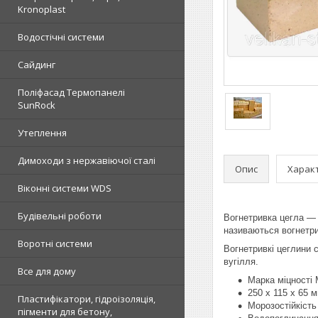
Kronoplast
Водостічні системи
Сайдинг
Поліфасад Термопанелі
SunRock
Утеплення
Димоходи з нержавіючої сталі
Опис
Харак
Віконні системи WDS
Будівельні роботи
Вогнетривка цегла — 
називаються вогнетри
Воротні системи
Вогнетривкі цеглини 
вугілля.
Все для дому
Марка міцності 
250 х 115 х 65 
Пластифікатори, гідроізоляція,
Морозостійкість
пігменти для бетону,