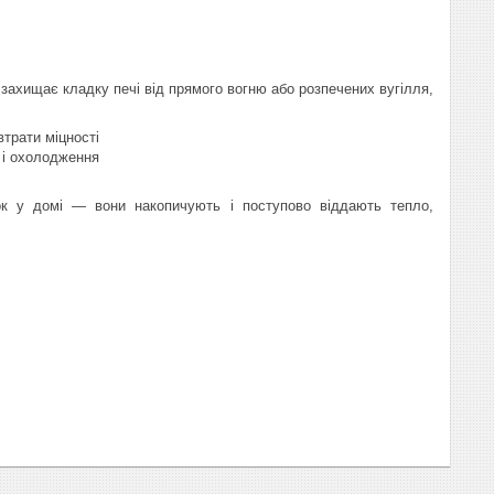
 захищає кладку печі від прямого вогню або розпечених вугілля,
трати міцності
 і охолодження
ок у домі — вони накопичують і поступово віддають тепло,