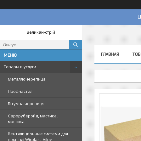
Ц
Великан-стрій
ГЛАВНАЯ
ТОВ
Товары и услуги
Металлочерепица
Профнастил
Бітумна черепиця
Євроруберойд, мастика,
мастика
Вентялиционные системи для
покрівлі Wirplast, Vilpe,