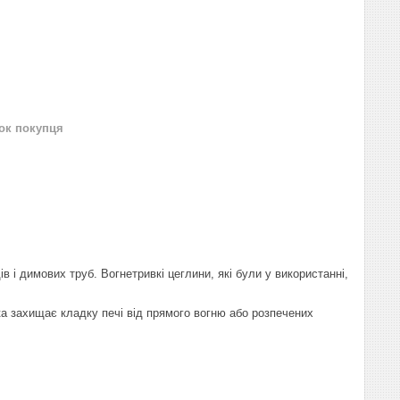
нок покупця
 і димових труб. Вогнетривкі цеглини, які були у використанні,
ка захищає кладку печі від прямого вогню або розпечених