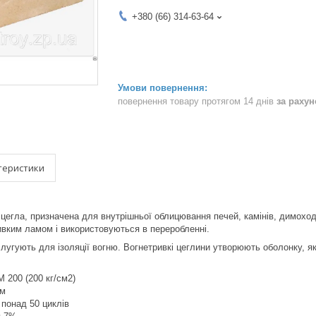
+380 (66) 314-63-64
повернення товару протягом 14 днів
за раху
теристики
цегла, призначена для внутрішньої облицювання печей, камінів, димоходів
вким ламом і використовуються в переробленні.
слугують для ізоляції вогню. Вогнетривкі цеглини утворюють оболонку, я
М 200 (200 кг/см2)
мм
 понад 50 циклів