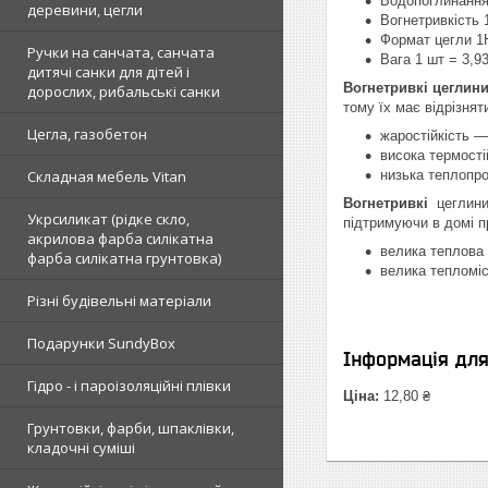
Водопоглинанн
деревини, цегли
Вогнетривкість 
Формат цегли 
Ручки на санчата, санчата
Вага 1 шт = 3,93
дитячі санки для дітей і
Вогнетривкі цеглин
дорослих, рибальські санки
тому їх має відрізнят
Цегла, газобетон
жаростійкість —
висока термості
Складная мебель Vitan
низька теплопро
Вогнетривкі
цеглин
Укрсиликат (рідке скло,
підтримуючи в домі 
акрилова фарба силікатна
велика теплова
фарба силікатна грунтовка)
велика тепломі
Різні будівельні матеріали
Подарунки SundyBox
Інформація дл
Гідро - і пароізоляційні плівки
Ціна:
12,80 ₴
Грунтовки, фарби, шпаклівки,
кладочні суміші