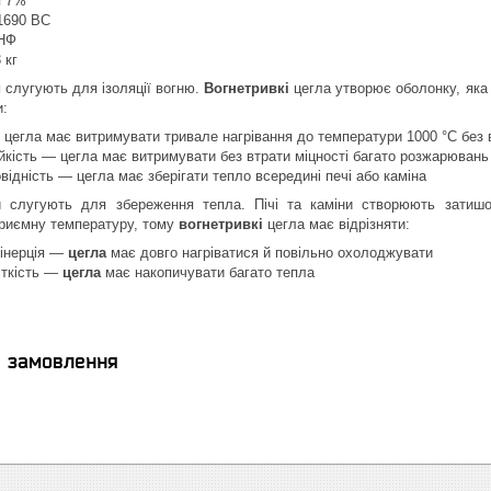
я 7%
1690 ВС
1НФ
 кг
и
слугують для ізоляції вогню.
Вогнетривкі
цегла утворює оболонку, яка
и:
 цегла має витримувати тривале нагрівання до температури 1000 °C без в
йкість — цегла має витримувати без втрати міцності багато розжарювань
відність — цегла має зберігати тепло всередині печі або каміна
и слугують для збереження тепла. Пічі та каміни створюють затиш
приємну температуру, тому
вогнетривкі
цегла має відрізняти:
 інерція —
цегла
має довго нагріватися й повільно охолоджувати
сткість —
цегла
має накопичувати багато тепла
я замовлення