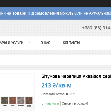
іни на
Товари
Під замовлення
можуть бути не Актуальним
+380 (66) 314
АРЫ И УСЛУГИ
О НАС
КОНТАКТЫ
Бітумова черепиця Акваізол сері
213 ₴/кв.м
Показати оптові ціни
В наявності
Оптом і в роздріб