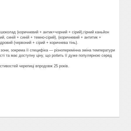
шоколад (коричневий + антик+чорний + сірий),гірний каньйон
й, синій + синій + темно-сірий), (коричневий + антитик +
едровий (червоний + сірий + коричнева тінь).
 зони, зокрема її специфіка — різноперемінна зміна температури
сті та має доступну ціну, що робить її дуже популярною серед
стивостей черепиці впродовж 25 років.