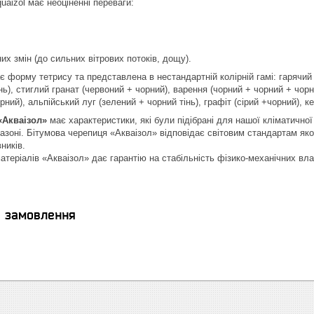
uaizol
має неоціненні переваги:
х змін (до сильних вітрових потоків, дощу).
орму тетрису та представлена в нестандартній колірній гамі: гарячий 
нь), стиглий гранат (червоний + чорний), варення (чорний + чорний + чорни
рний), альпійський луг (зелений + чорний тінь), графіт (сірий +чорний), к
«Акваізол»
має характеристики, які були підібрані для нашої кліматичної
азоні. Бітумова черепиця «Акваізол» відповідає світовим стандартам яко
ників.
атеріалів «Акваізол» дає гарантію на стабільність фізико-механічних вла
я замовлення