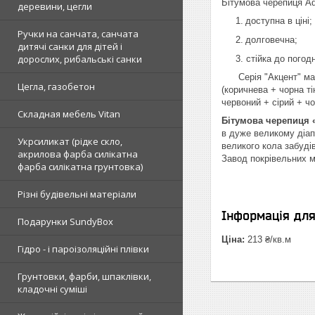
Бітумова черепиця
Aq
деревини, цегли
1.
доступна в ціні;
Ручки на санчата, санчата
2.
долговечна;
дитячі санки для дітей і
дорослих, рибальські санки
3. стійка до погодни
Серія "Акцент" має ф
Цегла, газобетон
(коричнева + чорна ті
червоний + сірий + чо
Складная мебель Vitan
Бітумова черепиця 
в дуже великому діап
Укрсиликат (рідке скло,
великого кола забудів
акрилова фарба силікатна
Завод покрівельних м
фарба силікатна грунтовка)
Різні будівельні матеріали
Інформація дл
Подарунки SundyBox
Ціна:
213 ₴/кв.м
Гідро - і пароізоляційні плівки
Грунтовки, фарби, шпаклівки,
кладочні суміші