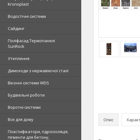
Kronoplast
Водостічні системи
Сайдинг
Поліфасад Термопанелі
SunRock
Утеплення
Димоходи з нержавіючої сталі
Віконні системи WDS
Будівельні роботи
Воротні системи
Все для дому
Опис
Харак
Пластифікатори, гідроізоляція,
пігменти для бетону,