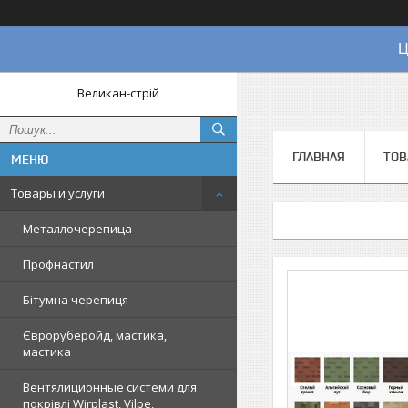
Ц
Великан-стрій
ГЛАВНАЯ
ТОВ
Товары и услуги
Металлочерепица
Профнастил
Бітумна черепиця
Євроруберойд, мастика,
мастика
Вентялиционные системи для
покрівлі Wirplast, Vilpe,