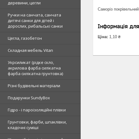
деревини, цегли
Саморіз покрівельний
Ручки на санчата, санчата
дитячі санки для дітей і
Інформація дл
дорослих, рибальські санки
Ціна:
1,10 ₴
Цегла, газобетон
Складная мебель Vitan
Укрсиликат (рідке скло,
акрилова фарба силікатна
фарба силікатна грунтовка)
Різні будівельні матеріали
Подарунки SundyBox
Гідро - і пароізоляційні плівки
Грунтовки, фарби, шпаклівки,
кладочні суміші