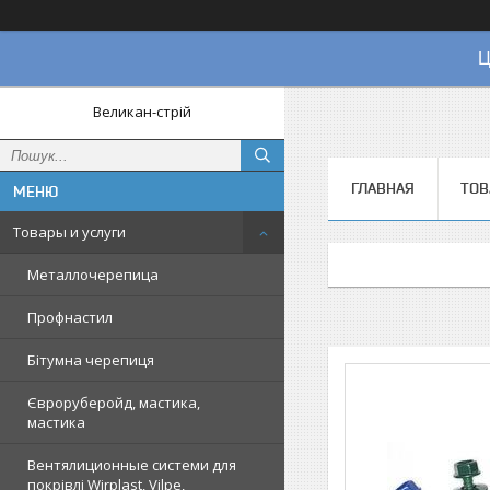
Ц
Великан-стрій
ГЛАВНАЯ
ТОВ
Товары и услуги
Металлочерепица
Профнастил
Бітумна черепиця
Євроруберойд, мастика,
мастика
Вентялиционные системи для
покрівлі Wirplast, Vilpe,