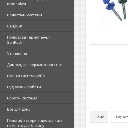
Kronoplast
Водостічні системи
Сайдинг
Поліфасад Термопанелі
SunRock
Утеплення
Димоходи з нержавіючої сталі
Віконні системи WDS
Будівельні роботи
Воротні системи
Все для дому
Опис
Харак
Пластифікатори, гідроізоляція,
пігменти для бетону,