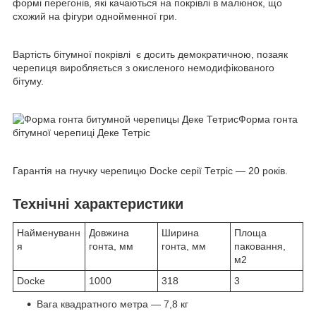
формі перегонів, які качаються на покрівлі в малюнок, що
схожий на фігури однойменної гри.
Вартість бітумної покрівлі є досить демократичною, позаяк
черепиця виробляється з окисленого немодифікованого
бітуму.
Форма гонта
бітумної черепиці Деке Тетріс
Гарантія на гнучку черепицю Docke серії Тетріс — 20 років.
Технічні характеристики
Найменуванн
Довжина
Ширина
Площа
я
гонта, мм
гонта, мм
паковання,
м2
Docke
1000
318
3
Вага квадратного метра — 7,8 кг