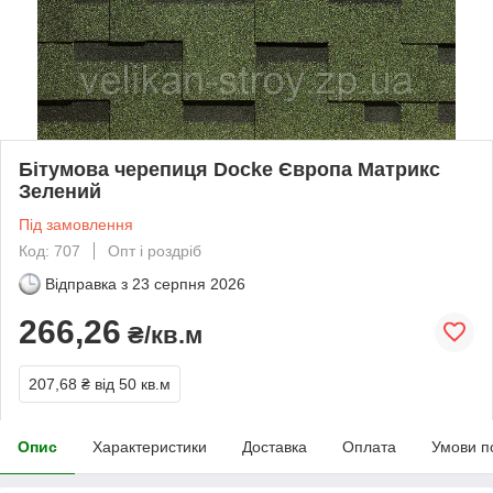
Бітумова черепиця Docke Європа Матрикс
Зелений
Під замовлення
Код: 707
Опт і роздріб
Відправка з
23 серпня 2026
266,26
₴/кв.м
207,68 ₴
від 50 кв.м
Опис
Характеристики
Доставка
Оплата
Умови п