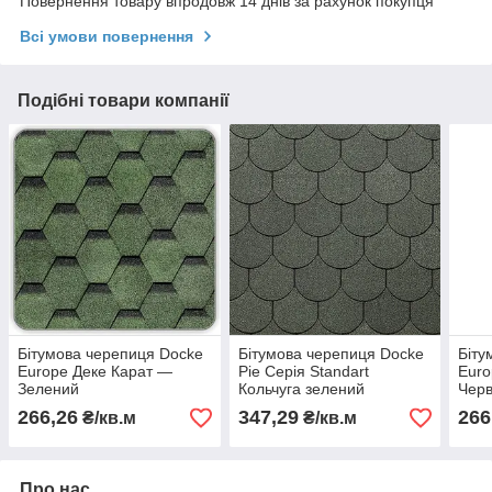
Повернення товару впродовж 14 днів за рахунок покупця
Всі умови повернення
Подібні товари компанії
Бітумова черепиця Docke
Бітумова черепиця Docke
Біту
Europe Деке Карат —
Pie Серія Standart
Euro
Зелений
Кольчуга зелений
Чер
266,26
347,29
266
₴/кв.м
₴/кв.м
Про нас