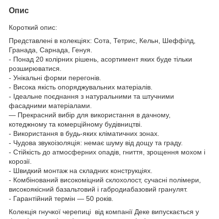
Опис
Короткий опис:
Представлені в колекціях: Сота, Тетрис, Кельн, Шеффілд,
Гранада, Сарнада, Генуя.
- Понад 20 колірних рішень, асортимент яких буде тільки
розширюватися.
- Унікальні форми перегонів.
- Висока якість опоряджувальних матеріалів.
- Ідеальне поєднання з натуральними та штучними
фасадними матеріалами.
— Прекрасний вибір для використання в дачному,
котеджному та комерційному будівництві.
- Використання в будь-яких кліматичних зонах.
- Чудова звукоізоляція: немає шуму від дощу та граду.
- Стійкість до атмосферних опадів, гниття, зрощення мохом і
корозії.
- Швидкий монтаж на складних конструкціях.
- Комбінований високоміцний склохолост, сучасні полімери,
високоякісний базальтовий і габродиабазовий гранулят.
- Гарантійний термін — 50 років.
Колекція гнучкої черепиці від компанії Деке випускається у