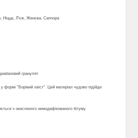
я, Ніцца, Л'єж, Женєва, Саппора
диабазовий гранулят.
 у формі "Борівий хвіст". Цей матеріал чудово підійде
яється з окисленого немодифікованого бітуму.