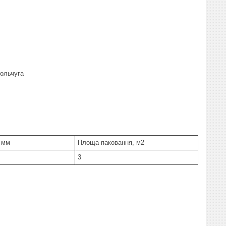
Кольчуга
 мм
Площа паковання, м2
3