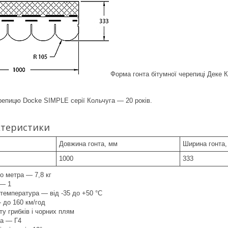
Форма гонта бітумної черепиці Деке 
ерепицю Docke SIMPLE серії Кольчуга — 20 років.
ктеристики
Довжина гонта, мм
Ширина гонта,
1000
333
о метра — 7,8 кг
 — 1
температура — від -35 до +50 °C
— до 160 км/год
ту грибків і чорних плям
а — Г4