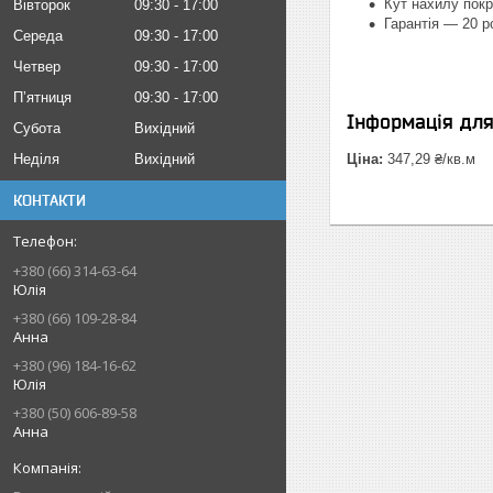
Кут нахилу покр
Вівторок
09:30
17:00
Гарантія — 20 р
Середа
09:30
17:00
Четвер
09:30
17:00
Пʼятниця
09:30
17:00
Інформація дл
Субота
Вихідний
Ціна:
347,29 ₴/кв.м
Неділя
Вихідний
КОНТАКТИ
+380 (66) 314-63-64
Юлія
+380 (66) 109-28-84
Анна
+380 (96) 184-16-62
Юлія
+380 (50) 606-89-58
Анна