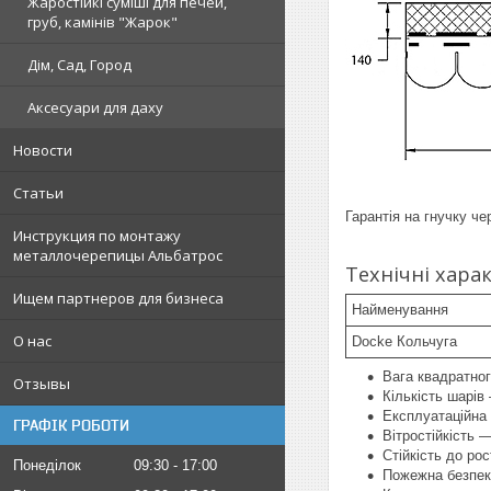
Жаростійкі суміші для печей,
груб, камінів "Жарок"
Дім, Сад, Город
Аксесуари для даху
Новости
Статьи
Гарантія на гнучку ч
Инструкция по монтажу
металлочерепицы Альбатрос
Технічні хара
Ищем партнеров для бизнеса
Найменування
О нас
Docke Кольчуга
Вага квадратног
Отзывы
Кількість шарів
Експлуатаційна 
ГРАФІК РОБОТИ
Вітростійкість 
Стійкість до рос
Понеділок
09:30
17:00
Пожежна безпек