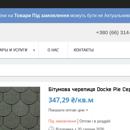
іни на
Товари
Під замовлення
можуть бути не Актуальним
+380 (66) 314
АРЫ И УСЛУГИ
О НАС
КОНТАКТЫ
Бітумова черепиця Docke Pie Се
347,29 ₴/кв.м
Показати оптові ціни
Під замовлення
Оптом і в роздріб
Відправка з 20 серпня 2026