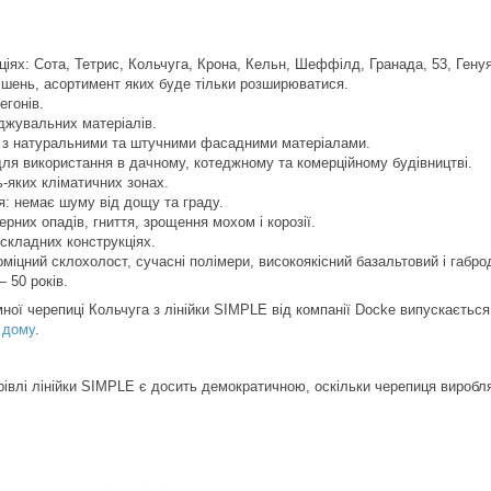
ціях: Сота, Тетрис, Кольчуга, Крона, Кельн, Шеффілд, Гранада, 53, Гену
рішень, асортимент яких буде тільки розширюватися.
егонів.
яджувальних матеріалів.
я з натуральними та штучними фасадними матеріалами.
ля використання в дачному, котеджному та комерційному будівництві.
ь-яких кліматичних зонах.
ія: немає шуму від дощу та граду.
ерних опадів, гниття, зрощення мохом і корозії.
складних конструкціях.
оміцний склохолост, сучасні полімери, високоякісний базальтовий і габро
— 50 років.
мної черепиці Кольчуга з лінійки SIMPLE від компанії Docke випускається
у
дому
.
крівлі лінійки SIMPLE є досить демократичною, оскільки черепиця виробл