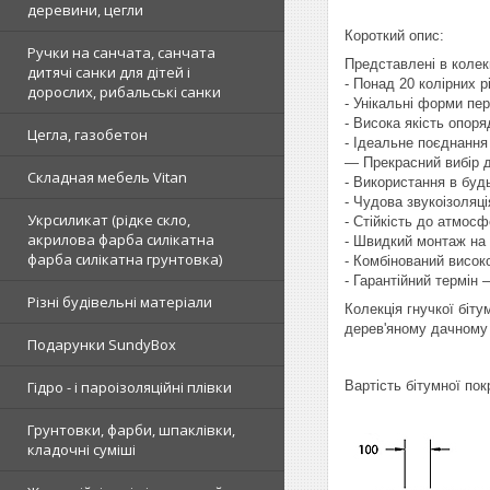
деревини, цегли
Короткий опис:
Ручки на санчата, санчата
Представлені в колек
дитячі санки для дітей і
- Понад 20 колірних 
дорослих, рибальські санки
- Унікальні форми пер
- Висока якість опор
Цегла, газобетон
- Ідеальне поєднанн
— Прекрасний вибір д
Складная мебель Vitan
- Використання в буд
- Чудова звукоізоляц
Укрсиликат (рідке скло,
- Стійкість до атмосф
акрилова фарба силікатна
- Швидкий монтаж на 
фарба силікатна грунтовка)
- Комбінований висок
- Гарантійний термін 
Різні будівельні матеріали
Колекція гнучкої біту
дерев'яному дачном
Подарунки SundyBox
Гідро - і пароізоляційні плівки
Вартість бітумної по
Грунтовки, фарби, шпаклівки,
кладочні суміші