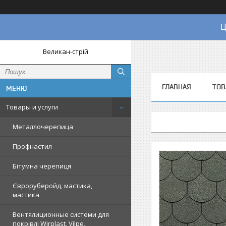
Ц
Великан-стрій
ГЛАВНАЯ
ТОВ
Товары и услуги
Металлочерепица
Профнастил
Бітумна черепиця
Євроруберойд, мастика,
мастика
Вентялиционные системи для
покрівлі Wirplast, Vilpe,