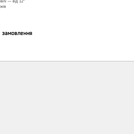
івлі — від 12°
оків
я замовлення