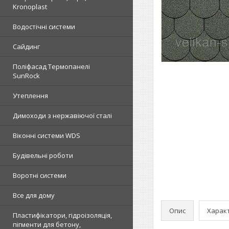
Kronoplast
Водостічні системи
Сайдинг
Поліфасад Термопанелі
SunRock
Утеплення
Димоходи з нержавіючої сталі
Віконні системи WDS
Будівельні роботи
Воротні системи
Все для дому
Опис
Харак
Пластифікатори, гідроізоляція,
пігменти для бетону,