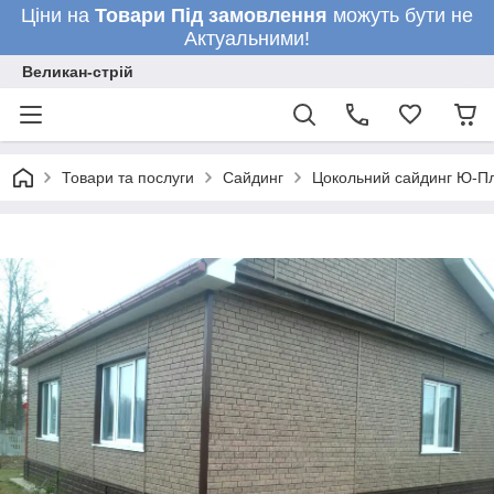
Ціни на
Товари
Під замовлення
можуть бути не
Актуальними!
Великан-стрій
Товари та послуги
Сайдинг
Цокольний сайдинг Ю-Пла