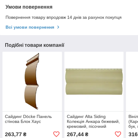
Умови повернення
Повернення товару впродовж 14 днів за рахунок покупця
Всі умови повернення
Подібні товари компанії
Сайдинг Döcke Панель
Сайдинг Alta Siding
Віні
стінова Блок Хаус
Колекція Анкара бежевий,
(Кар
кремовий, пісочний
бук,
ясе
263,77
267,44
316
₴
₴