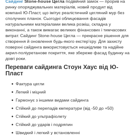
Сайдинг
Stone-house Цегла
подвійний замок — прорив на
ринку опоряджувальних матеріалів, новий продукт від
компанії Ю-Пласт, що імітує реалістичний цегляний мур без
сполучних планок. Сьогодні облицювання фасадів
натуральними матеріалами велика розкіш, складна у
виконанні, а також вимагає великих фінансових і тимчасових
витрат. Сайдинг Stone-house Цегла — прекрасне рішення для
створення й оновлення будь-якого екстер'єру. Для захисту
поверхні сайдинга використовується нешкідливе та надійне
акрил-поліуретанове покриття, яке збереже фасад будинку на
довгі роки.
Переваги сайдинга Стоун Хаус від Ю-
Пласт
Фактура цегли
Легкий і міцний
Гармонує з іншими видами сайдинга
Стійкий до перепадів кмператури (від -50 до +50)
Стійкий до ультрафіолету
Стійкий до ударів і подряпин
Швидкий і легкий у встановленні