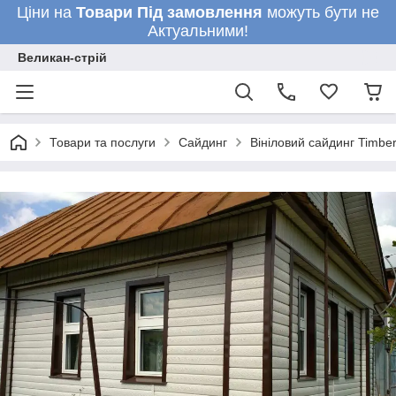
Ціни на
Товари
Під замовлення
можуть бути не
Актуальними!
Великан-стрій
Товари та послуги
Сайдинг
Вініловий сайдинг Timbe