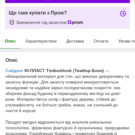
Що таке купити з Пром?
Замовлення під захистом
Опис
Характеристики
Доставка
Оплата
Умови п
Опис
Сайдинг
Ю-ПЛАСТ Timberblock (Тимбер-Блок)
—
облицювальний матеріал для стін, що виконує декоративну та
захисну функцію. Для захисту поверхні використовується
нешкідливе та надійне акрил-поліуретанове покриття, яке
збереже фасад будинку в первозданному вигляді на довгі
роки. Матеріал імітує колір і фактуру дерева, стійкий до
ультрафіолету, не боїться грибка, комах, не схильний до
гниття й корозії.
Продукт вигідно відрізняється від аналогів унікальною
технологією, фірмовою фактурою й органічними, природними
кольорами. Оздоблення будівель і приватних будинків із