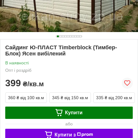
Сайдинг Ю-ПЛАСТ Timberblock (Тимбер-
Блок) Ясен вибілений
В наявності
Опт і роздріб
399
₴/кв.м
360 ₴
від 100 кв.м
345 ₴
від 150 кв.м
335 ₴
від 200 кв.м
Купити
або
Купити з