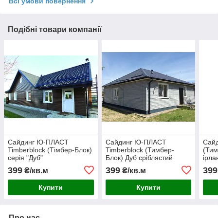
Всі умови повернення
Подібні товари компанії
Сайдинг Ю-ПЛАСТ
Сайдинг Ю-ПЛАСТ
Сайд
Timberblock (Тімбер-Блок)
Timberblock (Тимбер-
(Тим
серія "Дуб"
Блок) Дуб сріблястий
ірла
399
399
399
₴/кв.м
₴/кв.м
Купити
Купити
Про нас