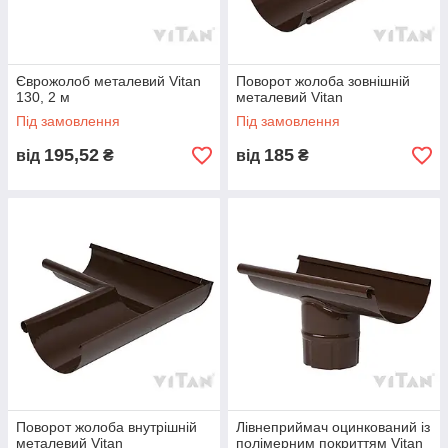
Єврожолоб металевий Vitan
Поворот жолоба зовнішній
130, 2 м
металевий Vitan
Під замовлення
Під замовлення
195,52
185
від
₴
від
₴
Поворот жолоба внутрішній
Лівнеприймач оцинкований із
металевий Vitan
полімерним покриттям Vitan