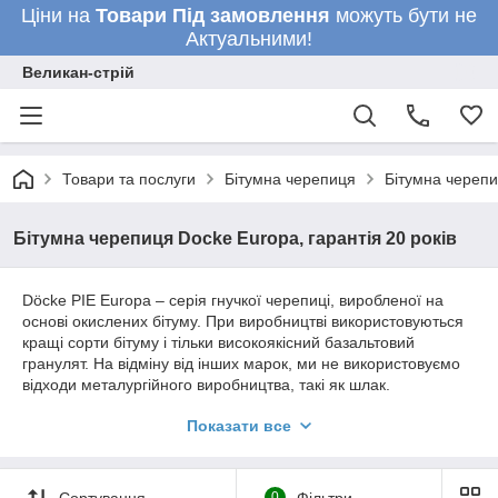
Ціни на
Товари
Під замовлення
можуть бути не
Актуальними!
Великан-стрій
Товари та послуги
Бітумна черепиця
Бітумна черепи
Бітумна черепиця Docke Europa, гарантія 20 років
Döcke PIE Europa – серія гнучкої черепиці, виробленої на
основі окислених бітуму. При виробництві використовуються
кращі сорти бітуму і тільки високоякісний базальтовий
гранулят. На відміну від інших марок, ми не використовуємо
відходи металургійного виробництва, такі як шлак.
Запатентована Döcke подвійна клейова система робить
Показати все
укладання черепиці легкою і зручною. Гнучка черепиця
Döcke PIE SIMPLE, мабуть, є кращим ціновою пропозицією
на ринку. Різноманітність кольорів і форм дозволять створити
воістину унікальний об'єкт, добре помітний в ряду інших.
Сортування
0
Фільтри