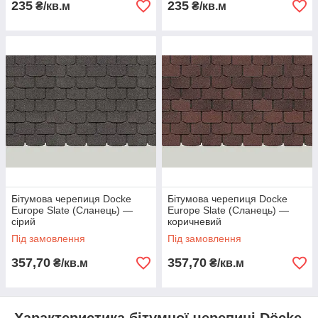
235
235
₴/кв.м
₴/кв.м
Бітумова черепиця Docke
Бітумова черепиця Docke
Europe Slate (Сланець) —
Europe Slate (Сланець) —
сірий
коричневий
Під замовлення
Під замовлення
357,70
357,70
₴/кв.м
₴/кв.м