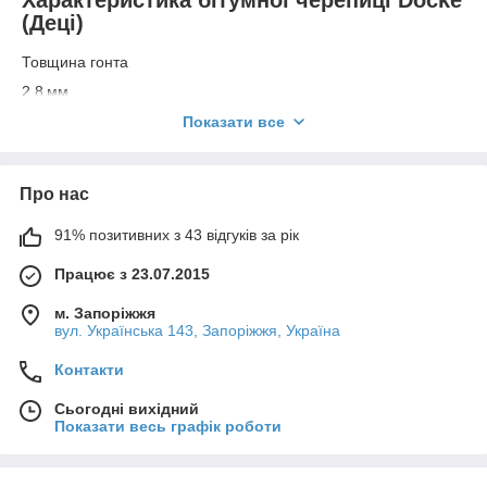
Характеристика бітумної черепиці Döcke
(Деці)
Товщина гонта
2,8 мм
Посипання
Показати все
Мікс: антрацит, базальт
Про нас
Довго служить
91% позитивних з 43 відгуків за рік
Міцність на розрив, стійкість до УФ-излучениюи гнучкість
бітумного підстави відповідають ГОСТ 32806–2014. Гарантія
Працює з 23.07.2015
на гнучку черепицю серії Europa складає 20 років
м. Запоріжжя
Клеїться міцно
вул. Українська 143, Запоріжжя, Україна
Запатентована бітумна зварювання гонтів володіє
Контакти
підвищеною силою склеювання. Клейові поверхні утворюють
єдину молекулярну систему — як при зварюванні металу
Сьогодні вихідний
Показати весь графік роботи
Не тьмяніє