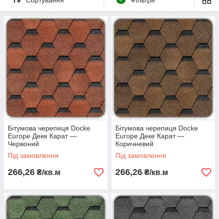
Бітумова черепиця Docke
Бітумова черепиця Docke
Europe Деке Карат —
Europe Деке Карат —
Червоний
Коричневий
Під замовлення
Під замовлення
266,26
266,26
₴/кв.м
₴/кв.м