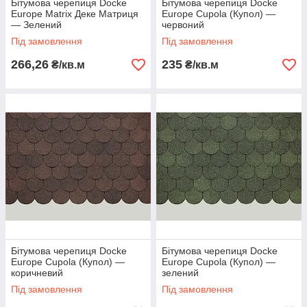
Бітумова черепиця Docke
Бітумова черепиця Docke
Europe Matrix Деке Матриця
Europe Cupola (Купол) —
— Зелений
червоний
Під замовлення
Під замовлення
266,26
235
₴/кв.м
₴/кв.м
Бітумова черепиця Docke
Бітумова черепиця Docke
Europe Cupola (Купол) —
Europe Cupola (Купол) —
коричневий
зелений
Під замовлення
Під замовлення