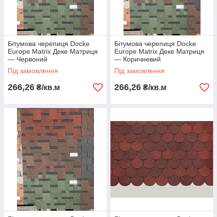
Бітумова черепиця Docke
Бітумова черепиця Docke
Europe Matrix Деке Матриця
Europe Matrix Деке Матриця
— Червоний
— Коричневий
Під замовлення
Під замовлення
266,26
266,26
₴/кв.м
₴/кв.м