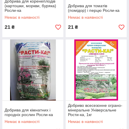
Добрива для коренеплодів
(картошки, моркви, буряка)
Добрива для томатів
Росли-ка
(помідор) і перцю Росли-ка
Немає в наявності
Немає в наявності
21
21
₴
₴
Добриво всесезонне ограно-
Добрива для кімнатних і
мінеральне Універсальне
городніх рослин Росли-ка
Рости-ка, 1кг
Немає в наявності
Немає в наявності