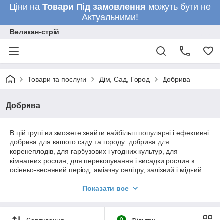
Ціни на
Товари
Під замовлення
можуть бути не
Актуальними!
Великан-стрій
Товари та послуги
Дім, Сад, Город
Добрива
Добрива
В цій групі ви зможете знайти найбільш популярні і ефективні
добрива для вашого саду та городу: добрива для
коренеплодів, для гарбузових і угодних культур, для
кімнатних рослин, для перекопування і висадки рослин в
осінньо-весняний період, аміачну селітру, залізний і мідний
купорос, суперфосфат, нітроамофоску, сечовину, амоффос
Показати все
та інше
Сортування
0
Фільтри