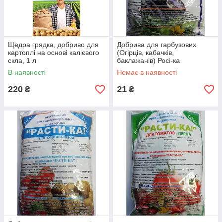
Щедра грядка, добриво для
Добрива для гарбузових
картоплі на основі калієвого
(Огірців, кабачків,
скла, 1 л
баклажанів) Росі-ка
В наявності
Немає в наявності
220
21
₴
₴