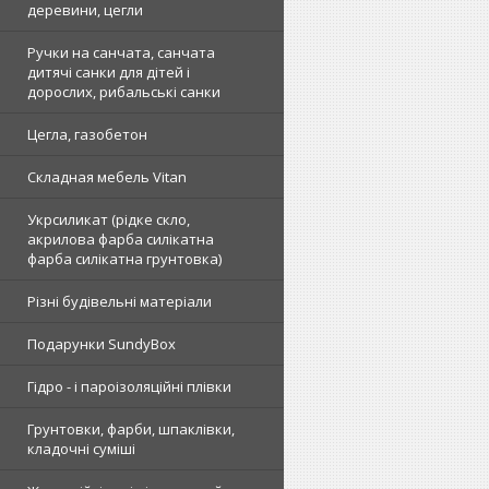
деревини, цегли
Ручки на санчата, санчата
дитячі санки для дітей і
дорослих, рибальські санки
Цегла, газобетон
Складная мебель Vitan
Укрсиликат (рідке скло,
акрилова фарба силікатна
фарба силікатна грунтовка)
Різні будівельні матеріали
Подарунки SundyBox
Гідро - і пароізоляційні плівки
Грунтовки, фарби, шпаклівки,
кладочні суміші