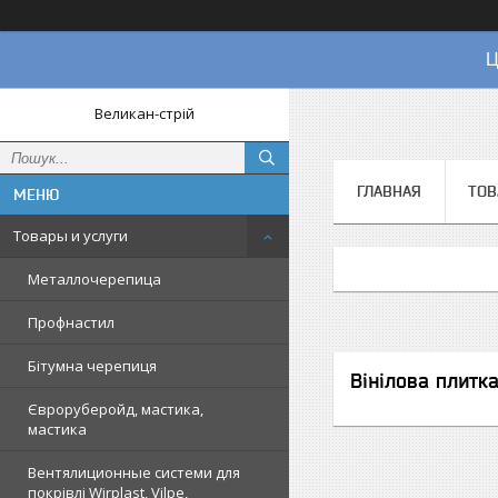
Ц
Великан-стрій
ГЛАВНАЯ
ТОВ
Товары и услуги
Металлочерепица
Профнастил
Бітумна черепиця
Вінілова плитк
Євроруберойд, мастика,
мастика
Вентялиционные системи для
покрівлі Wirplast, Vilpe,